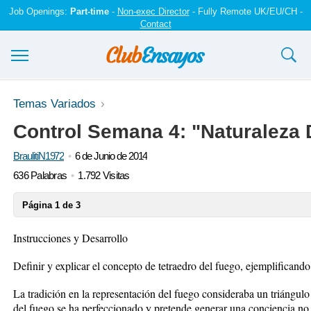
Job Openings:
Part-time
-
Non-exec Director
- Fully Remote UK/EU/CH -
Contact
Ensayos y trabajos
Temas Variados
Control Semana 4: "Naturaleza 
Registrarse
BraulitiN1972
6 de Junio de 2014
Iniciar sesión
636 Palabras
1.792 Visitas
Contáctenos
Página 1 de 3
Instrucciones y Desarrollo
Definir y explicar el concepto de tetraedro del fuego, ejemplifican
La tradición en la representación del fuego consideraba un triángulo
del fuego se ha perfeccionado y pretende generar una conciencia no