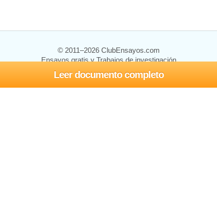
© 2011–2026 ClubEnsayos.com
Ensayos gratis y Trabajos de investigación
Leer documento completo
Ensayos y trabajos
Registrarse
Iniciar sesión
Ayuda
Contáctenos
Mapa del sitio
Política de privacidad
Términos de servicio