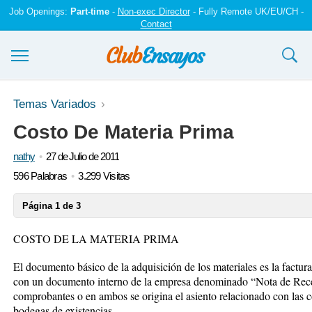
Job Openings:
Part-time
-
Non-exec Director
- Fully Remote UK/EU/CH -
Contact
Ensayos y trabajos
Temas Variados
Costo De Materia Prima
Registrarse
nathy
27 de Julio de 2011
Iniciar sesión
596 Palabras
3.299 Visitas
Contáctenos
Página 1 de 3
COSTO DE LA MATERIA PRIMA
El documento básico de la adquisición de los materiales es la factur
con un documento interno de la empresa denominado “Nota de Rece
comprobantes o en ambos se origina el asiento relacionado con las c
bodegas de existencias.