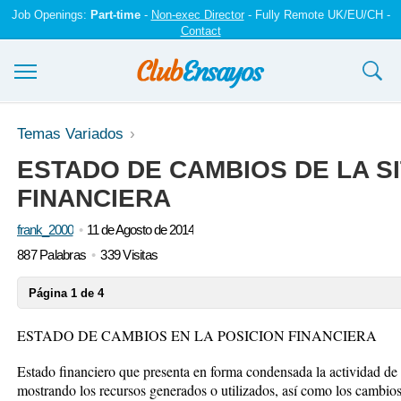
Job Openings:
Part-time
-
Non-exec Director
- Fully Remote UK/EU/CH -
Contact
Ensayos y trabajos
Temas Variados
ESTADO DE CAMBIOS DE LA S
Registrarse
FINANCIERA
Iniciar sesión
frank_2000
11 de Agosto de 2014
Contáctenos
887 Palabras
339 Visitas
Página 1 de 4
ESTADO DE CAMBIOS EN LA POSICION FINANCIERA
Estado financiero que presenta en forma condensada la actividad de 
mostrando los recursos generados o utilizados, así como los cambios 