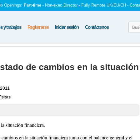
ob Openings:
Part-time
-
Non-exec Director
- Fully Remote UK/EU/CH -
Conta
 y trabajos
Registrarse
Iniciar sesión
Contáctenos
estado de cambios en la situación
 2011
isitas
la situación financiera.
e cambios en la situación financiera junto con el balance general y el