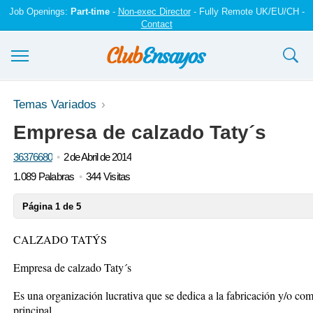
Job Openings:
Part-time
-
Non-exec Director
- Fully Remote UK/EU/CH -
Contact
Ensayos y trabajos
Temas Variados
Empresa de calzado Taty´s
Registrarse
36376680
2 de Abril de 2014
Iniciar sesión
1.089 Palabras
344 Visitas
Contáctenos
Página 1 de 5
CALZADO TATÝS
Empresa de calzado Taty´s
Es una organización lucrativa que se dedica a la fabricación y/o co
principal.