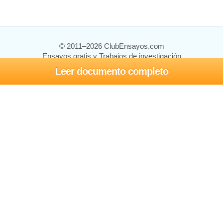
© 2011–2026 ClubEnsayos.com
Ensayos gratis y Trabajos de investigación
Leer documento completo
Ensayos y trabajos
Registrarse
Iniciar sesión
Ayuda
Contáctenos
Mapa del sitio
Política de privacidad
Términos de servicio