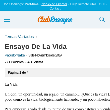
Job Openings:
Part-time
-
Non-exec Director
- Fully Remote UK/EU/CH -
Contact
Ensayos y trabajos
Temas Variados
Ensayo De La Vida
Registrarse
Paolistorrealba
3 de Noviembre de 2014
Iniciar sesión
771 Palabras
460 Visitas
Contáctenos
Página 1 de 4
La Vida
Un don, un oportunidad, un regalo, un camino… ¿Qué es la vida? En
poco como es la vida, biológicamente hablando, y un poco filosófic
Para empezar la vida desde mi punto de vista como católica y viéndo