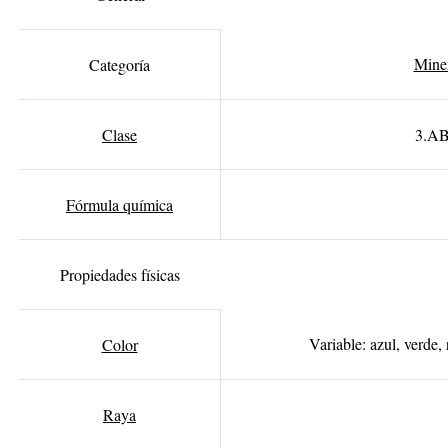
Miner
Categoría
Clase
3.AB
Fórmula química
Propiedades físicas
Variable: azul, verde, 
Color
Raya