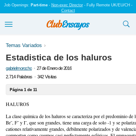
Job Openings:
Part-time
-
Non-exec Director
- Fully Remote UK/EU/CH -
Contact
Ensayos y trabajos
Temas Variados
Estadistica de los haluros
Registrarse
gabrielmorocho
27 de Enero de 2016
Iniciar sesión
2.714 Palabras
342 Visitas
Contáctenos
Página 1 de 11
HALUROS
La clase química de los haluros se caracteriza por el predominio de 
Br¯, F¯ y I¯, que son grandes, tiene una carga de solo -1 y se pola
cationes relativamente grandes, débilmente polarizados y de valencia
comportan como cuerpos casi perfectamente esféricos. El empaqueta