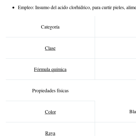
Empleo:
Insumo del acido clorhídrico, para curtir pieles, ali
Categoría
Clase
Fórmula química
Propiedades físicas
Bla
Color
Raya