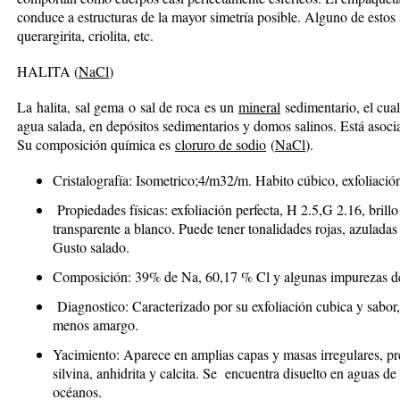
conduce a estructuras de la mayor simetría posible. Alguno de estos son
querargirita, criolita, etc.
HALITA
(
Na
Cl
)
La halita, sal gema o sal de roca es un
mineral
sedimentario, el cua
agua salada, en depósitos sedimentarios y domos salinos. Está asociad
Su composición química es
cloruro de sodio
(
Na
Cl
).
Cristalografía
: Isometrico;4/m32/m. Habito cúbico, exfoliación 
Propiedades físicas
: exfoliación perfecta, H 2.5,G 2.16, brillo
transparente a blanco. Puede tener tonalidades rojas, azulada
Gusto salado.
Composición
: 39% de Na, 60,17 % Cl y algunas impurezas de
Diagnostico
: Caracterizado por su exfoliación cubica y sabor,
menos amargo.
Yacimiento
: Aparece en amplias capas y masas irregulares, p
silvina, anhidrita y calcita. Se encuentra disuelto en aguas de
océanos.