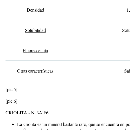
Densidad
1
Solubilidad
Solu
Fluorescencia
Otras características
Sa
[pic 5]
[pic 6]
CRIOLITA - Na
3
AlF
6
La
criolita
es un mineral bastante raro, que se encuentra en p