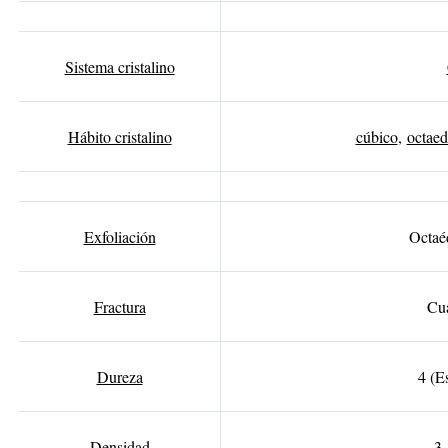
Sistema cristalino
Hábito cristalino
cúbico
,
octaed
Exfoliación
Octaéd
Fractura
Cua
Dureza
4 (E
Densidad
3,