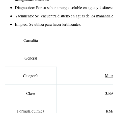
Diagnostico
: Por su sabor amargo, soluble en agua y fosforesc
Yacimiento
: Se encuentra disuelto en aguas de los manantiale
Empleo
: Se utiliza para hacer fertilizantes.
Carnalita
General
Mine
Categoría
Clase
3.BA
Fórmula química
K
M