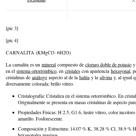
[pic 3]
[pic 4]
CARNALITA
(KMgCl
3
· 6H
2
O)
La carnalita es un
mineral
compuesto de
cloruro doble de potasio
y
en el
sistema ortorrómbico
, en
cristales
con apariencia
hexagonal
, 
cristalinas de
análogo
aspecto al de la
halita
y la
silvina
y, al igual 
diversamente colorada; brillo vítreo.
Cristalografía
: Cristaliza en el sistema ortorrómbico. En crist
Originalmente se presenta en masas cristalinas de aspecto parec
Propiedades Físicas
: H 2.5, G1.6, lustre vítreo, color incoloro
amarillo. Fosforescente.
Composición y Estructura
: 14.07 % K, 38.28 % Cl, 38.9 % HO
hexagonales masivos.