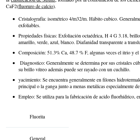
CaF
2
(
fluoruro de calcio
).
Cristalografía
: isométrico 4/m32/m. Hábito cubico. Generalme
exfoliables.
Propiedades físicas
: Exfoliación octaédrica, H 4 G 3.18, bril
amarillo, verde, azul, blanco. Diafanidad transparente a transl
Composición
: 51.3% Ca, 48.7 % F, algunas veces el itrio y e
Diagnostico
: Generalmente se determina por sus cristales cúb
su brillo vítreo además puede ser rayado con un cuchillo.
yacimiento
: Se encuentra generalmente en filones hidrotermale
principal o la ganga junto a menas metálicas especialmente de
Empleo
: Se utiliza para la fabricación de acido fluorhídrico, e
Fluorita
General