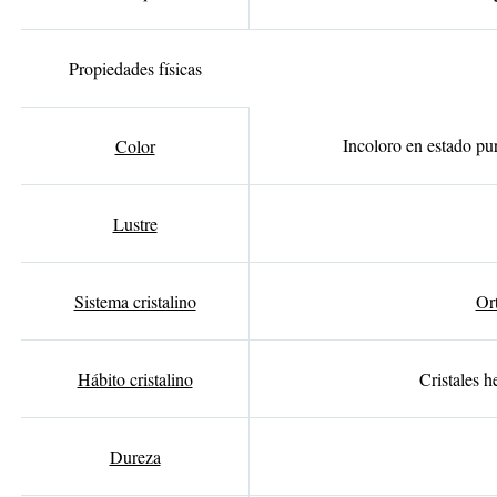
Propiedades físicas
Incoloro en estado pur
Color
Lustre
Sistema cristalino
Or
Hábito cristalino
Cristales 
Dureza