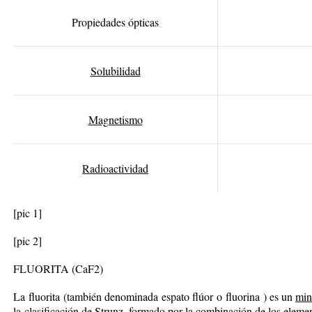
Propiedades ópticas
Solubilidad
Magnetismo
Radioactividad
[pic 1]
[pic 2]
FLUORITA (CaF2)
La fluorita (también denominada espato flúor o fluorina ) es un
min
la
clasificación de Strunz
, formado por la combinación de los elem