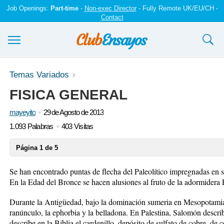
Job Openings:
Part-time
-
Non-exec Director
- Fully Remote UK/EU/CH -
Contact
Ensayos y trabajos
Temas Variados
FISICA GENERAL
Registrarse
mayeyito
29 de Agosto de 2013
Iniciar sesión
1.093 Palabras
403 Visitas
Contáctenos
Página 1 de 5
Se han encontrado puntas de flecha del Paleolítico impregnadas en su
En la Edad del Bronce se hacen alusiones al fruto de la adormidera
Durante la Antigüedad, bajo la dominación sumeria en Mesopotamia
ranúnculo, la ephorbia y la belladona. En Palestina, Salomón descri
describe en la Biblia el cardenillo, depósito de sulfato de cobre, de 