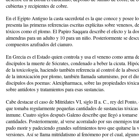
cubiertas y recipientes de cobre.
En el Egipto Antiguo la casta sacerdotal es la que conoce y posee l
presenta las primeras referencias escritas explícitas sobre venenos, d
tóxicos como el plomo. El Papiro Saqqara describe el efecto y la dos
almendras para un adulto y 10 para un niño. Posteriormente se desc
compuestos azufrados del cianuro.
En Grecia es el Estado quien controla y usa el veneno como arma de 
discípulos la muerte de Sócrates, condenado a beber la cicuta. Hipócr
de la toxicología, haciendo también referencia al control de la absoc
de la intoxicación por plomo, también llamada saturnismo, por el d
discípulos dos poemas: Alexipharmaca, sobre las propiedades tóxica
sobre antídotos y tratamientos para esas sustancias.
Cabe destacar el caso de Mitrídates VI, siglo II a. C., rey del Ponto
que tomaba regularmente pequeñas cantidades de sustancias tóxicas pa
inmune. Cuatro siglos después Galeno describe que llegó a tomarse
cantidades. Posteriormente, al verse acorralado por sus enemigos tr
pudo morir y padeciendo grandes sufrimientos tuvo que quitarse la 
versiones. Así se llama mitridatismo al fenómeno por el cual, algunos