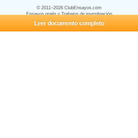
© 2011–2026 ClubEnsayos.com
Ensayos gratis y Trabajos de investigación
Leer documento completo
Ensayos y trabajos
Registrarse
Iniciar sesión
Ayuda
Contáctenos
Mapa del sitio
Política de privacidad
Términos de servicio