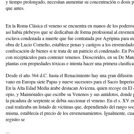
y tiempo prolongado, necesitan aumentar su concentración o dosis p
que antes.
En la Roma Clásica el veneno se encuentra en manos de los poderosos
así había plebeyos que se dedicaban de forma profesional al envene
esclava condenada a muerte que fue contratada por Agripina para ma
obra de Lucio Cornelio, establece penas y castigos a los envenedado
confiscación de bienes si te trata de un patricio el condenado. En P
con receptáculos para contener venenos. Dioscórides, en su De Mat
plantas con propiedades tóxicas e intenta hacer una primera clasific
Desde el año 364 d.C. hasta el Renacimiento hay una gran difusión 
vano en Europa siete Papas y nueve sucesores para el Sacro Impe
En la Alta Edad Media árabe destacan Avicena, quien recoge en El 
opio, y Maimónides que escribe su Venenos y sus antídotos, donde po
la picadura de serpiente se debía succionar el veneno. En el s. XV ex
cual realizaba un listado de víctimas que, dependiendo del rango soci
misma, establecía el precio de los envenenamientos. Igualmente, cua
registro se
...