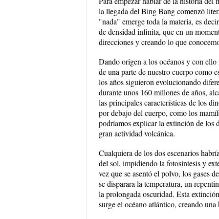
Para empezar hablar de la historia de
la llegada del Bing Bang comenzó liter
"nada" emerge toda la materia, es deci
de densidad infinita, que en un moment
direcciones y creando lo que conocem
Dando origen a los océanos y con ello 
de una parte de nuestro cuerpo como e
los años siguieron evolucionando difere
durante unos 160 millones de años, al
las principales características de los di
por debajo del cuerpo, como los mamífer
podríamos explicar la extinción de los 
gran actividad volcánica.
Cualquiera de los dos escenarios habría
del sol, impidiendo la fotosíntesis y ex
vez que se asentó el polvo, los gases 
se disparara la temperatura, un repent
la prolongada oscuridad. Esta extinció
surge el océano atlántico, creando una 