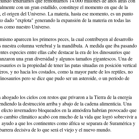
l mundo tendríamos que remontarnos 14.000 millones de años atrás con
almente con un gran estallido, constituye el momento en que de la
r, el origen del Universo. La materia, hasta ese momento, es un punto
o dado "explota" generando la expansión de la materia en todas las
os como nuestro Universo.
mismo aparecen los primeros peces, la cual contribuyen al desarrollo
s nuestra columna vertebral y la mandíbula. A medida que iba pasando
ntes especies entre ellas cabe destacar la era de los dinosaurios que
canzaron una gran diversidad y algunos tamaños gigantescos. Una de
nosaurios es la propiedad de tener las patas situadas en posición vertical
os, y no hacia los costados, como la mayor parte de los reptiles, no
dinosaurios pero se dice que pudo ser un asteroide, o un período de
 ahogado los cielos con restos que privaron a la Tierra de la energía
tendiendo la destrucción arriba y abajo de la cadena alimenticia. Una
de efecto invernadero bloqueados en la atmósfera habrían provocado que
ino cambio climático acabó con mucho de la vida que logró sobrevivir a
n ayudo a que los continentes como áfrica se separara de Suramérica y
barrera decisiva de lo que será el viejo y el nuevo mundo.