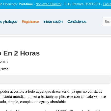
ob Openings:
Part-time
-
Non-exec Director
- Fully Remote UK/EU/CH -
Conta
 y trabajos
Registrarse
Iniciar sesión
Contáctenos
o En 2 Horas
 2013
isitas
poder accesible a todo aquel que desee verlo, ya que no consta de
historia mundial, un tema bastante amplio, éste con tan sólo verlo se
asado, simple, completo integro y abordable.