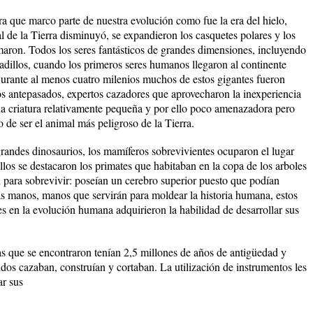
a que marco parte de nuestra evolución como fue la era del hielo,
l de la Tierra disminuyó, se expandieron los casquetes polares y los
rmaron. Todos los seres fantásticos de grandes dimensiones, incluyendo
dillos, cuando los primeros seres humanos llegaron al continente
rante al menos cuatro milenios muchos de estos gigantes fueron
ros antepasados, expertos cazadores que aprovecharon la inexperiencia
na criatura relativamente pequeña y por ello poco amenazadora pero
de ser el animal más peligroso de la Tierra.
randes dinosaurios, los mamíferos sobrevivientes ocuparon el lugar
llos se destacaron los primates que habitaban en la copa de los arboles
 para sobrevivir: poseían un cerebro superior puesto que podían
las manos, manos que servirán para moldear la historia humana, estos
 en la evolución humana adquirieron la habilidad de desarrollar sus
s que se encontraron tenían 2,5 millones de años de antigüedad y
dos cazaban, construían y cortaban. La utilización de instrumentos les
ar sus