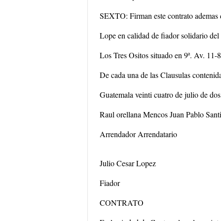
SEXTO: Firman este contrato ademas de
Lope en calidad de fiador solidario del
Los Tres Ositos situado en 9ª. Av. 11-8
De cada una de las Clausulas contenida
Guatemala veinti cuatro de julio de dos
Raul orellana Mencos Juan Pablo Sant
Arrendador Arrendatario
Julio Cesar Lopez
Fiador
CONTRATO