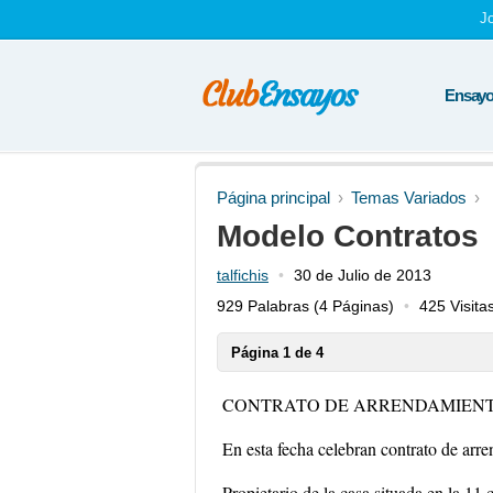
J
Ensayos
Página principal
Temas Variados
Modelo Contratos
talfichis
30 de Julio de 2013
929 Palabras
(4 Páginas)
425 Visita
Página 1 de 4
CONTRATO DE ARRENDAMIEN
En esta fecha celebran contrato de ar
Propietario de la casa situada en la 11 