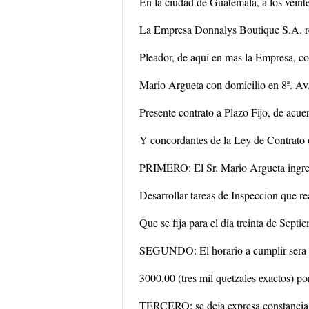
En la ciudad de Guatemala, a los veinte
La Empresa Donnalys Boutique S.A. rep
Pleador, de aquí en mas la Empresa, con
Mario Argueta con domicilio en 8ª. Av.
Presente contrato a Plazo Fijo, de acue
Y concordantes de la Ley de Contra
PRIMERO: El Sr. Mario Argueta ingresa
Desarrollar tareas de Inspeccion que rea
Que se fija para el dia treinta de S
SEGUNDO: El horario a cumplir sera d
3000.00 (tres mil quetzales exactos
TERCERO: se deja expresa constancia q