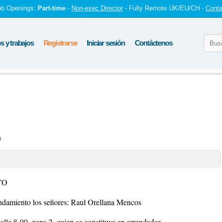
ob Openings:
Part-time
-
Non-exec Director
- Fully Remote UK/EU/CH -
Conta
 y trabajos
Registrarse
Iniciar sesión
Contáctenos
s
TO
rendamiento los señores: Raul Orellana Mencos
calle 8-90, zona 2, quien se constituye en arrendador