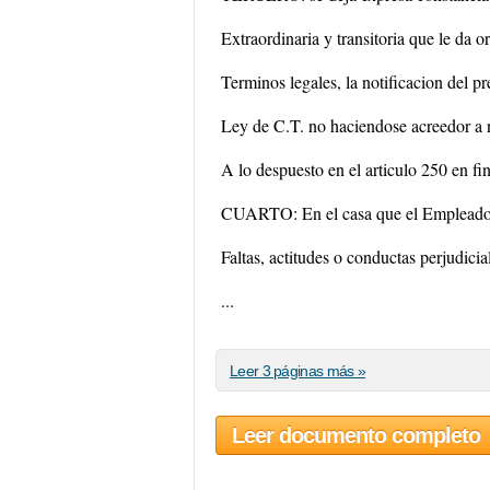
Extraordinaria y transitoria que le da 
Terminos legales, la notificacion del p
Ley de C.T. no haciendose acreedor a
A lo despuesto en el articulo 250 e
CUARTO: En el casa que el Empleado no
Faltas, actitudes o conductas perjudicia
...
Leer 3 páginas más »
Leer documento completo