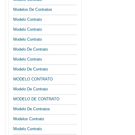
Modelos De Contratos
Modelo Contrato
Modelo Contrato
Modelo Contrato
Modelo De Contrato
Modelo Contrato
Modelo De Contrato
MODELO CONTRATO
Modelo De Contrato
MODELO DE CONTRATO
Modelo De Contratos
Modelos Contrato
Modelo Contrato