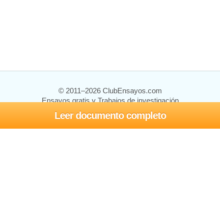
© 2011–2026 ClubEnsayos.com
Ensayos gratis y Trabajos de investigación
Leer documento completo
Ensayos y trabajos
Registrarse
Iniciar sesión
Ayuda
Contáctenos
Mapa del sitio