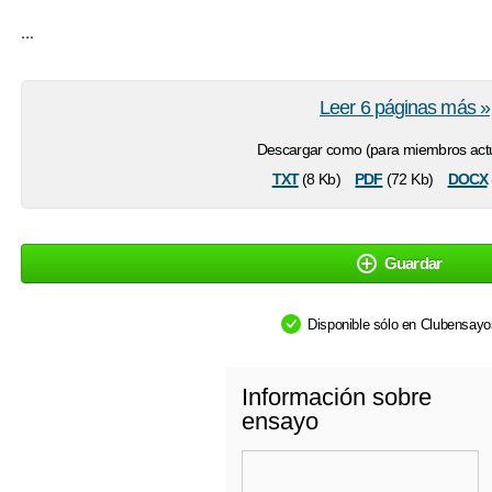
...
Leer 6 páginas más »
Descargar como (para miembros actu
txt
pdf
docx
(8 Kb)
(72 Kb)
Guardar
Disponible sólo en Clubensay
Información sobre
ensayo