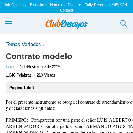
Job Openings:
Part-time
-
Non-exec Director
- Fully Remote UK/EU/CH -
Contact
Ensayos y trabajos
Temas Variados
Contrato modelo
Registrarse
laozx
4 de Noviembre de 2015
Iniciar sesión
1.640 Palabras
210 Visitas
Contáctenos
Página 1 de 7
Por el presente instrumento se otorga el contrato de arrendamiento 
y declaraciones siguientes:
PRIMERO:-
Comparecen por una parte el señor LUIS ALBERT
ARRENDADOR y por otra parte el señor ARMANDO AGUSTI
ARRENDATARIO. A los comparecientes se les podrá designar por s