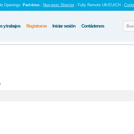
ob Openings:
Part-time
-
Non-exec Director
- Fully Remote UK/EU/CH -
Conta
 y trabajos
Registrarse
Iniciar sesión
Contáctenos
s