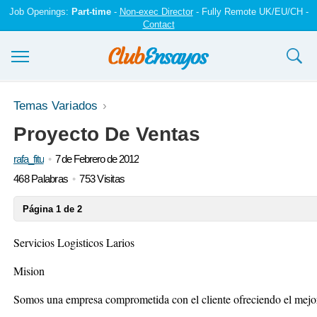
Job Openings:
Part-time
-
Non-exec Director
- Fully Remote UK/EU/CH -
Contact
Ensayos y trabajos
Temas Variados
Proyecto De Ventas
Registrarse
rafa_fitu
7 de Febrero de 2012
Iniciar sesión
468 Palabras
753 Visitas
Contáctenos
Página 1 de 2
Servicios Logisticos Larios
Mision
Somos una empresa comprometida con el cliente ofreciendo el mejor 