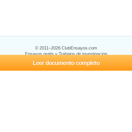
© 2011–2026 ClubEnsayos.com
Ensayos gratis y Trabajos de investigación
Leer documento completo
Ensayos y trabajos
Registrarse
Iniciar sesión
Ayuda
Contáctenos
Mapa del sitio