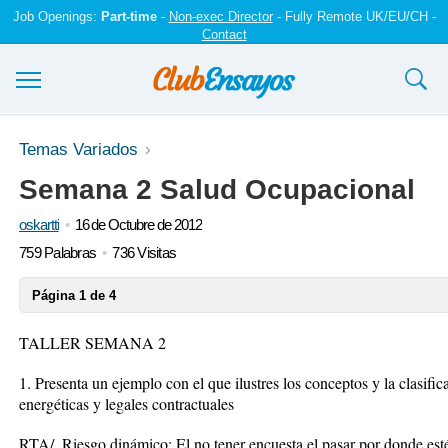
Job Openings:
Part-time
-
Non-exec Director
- Fully Remote UK/EU/CH -
Contact
Ensayos y trabajos
Temas Variados
Semana 2 Salud Ocupacional
Registrarse
oskartti
16 de Octubre de 2012
Iniciar sesión
759 Palabras
736 Visitas
Contáctenos
Página 1 de 4
TALLER SEMANA 2
1. Presenta un ejemplo con el que ilustres los conceptos y la clasific
energéticas y legales contractuales
RTA/. Riesgo dinámico: El no tener encuesta el pasar por donde esté