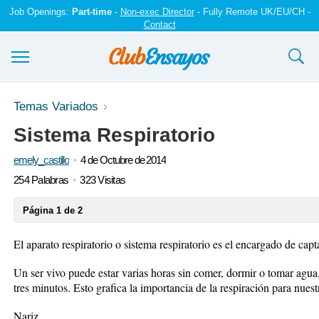
Job Openings:
Part-time
-
Non-exec Director
- Fully Remote UK/EU/CH -
Contact
Ensayos y trabajos
Temas Variados
Sistema Respiratorio
Registrarse
emely_castillo
4 de Octubre de 2014
Iniciar sesión
254 Palabras
323 Visitas
Contáctenos
Página 1 de 2
El aparato respiratorio o sistema respiratorio es el encargado de cap
Un ser vivo puede estar varias horas sin comer, dormir o tomar agua
tres minutos. Esto grafica la importancia de la respiración para nuest
Nariz