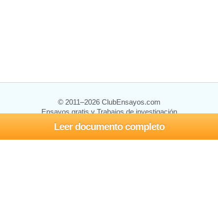
© 2011–2026 ClubEnsayos.com
Ensayos gratis y Trabajos de investigación
Leer documento completo
Ensayos y trabajos
Registrarse
Iniciar sesión
Ayuda
Contáctenos