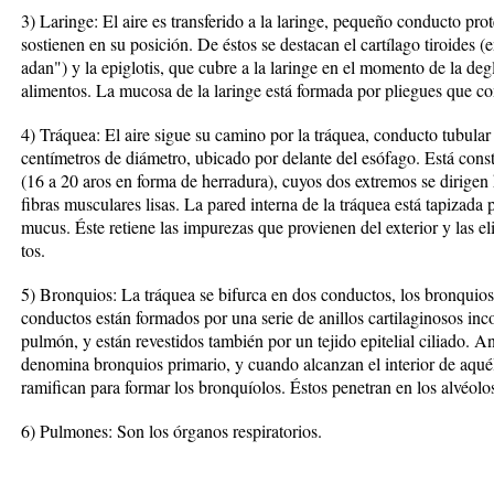
3) Laringe: El aire es transferido a la laringe, pequeño conducto pro
sostienen en su posición. De éstos se destacan el cartílago tiroides 
adan") y la epiglotis, que cubre a la laringe en el momento de la deg
alimentos. La mucosa de la laringe está formada por pliegues que con
4) Tráquea: El aire sigue su camino por la tráquea, conducto tubula
centímetros de diámetro, ubicado por delante del esófago. Está consti
(16 a 20 aros en forma de herradura), cuyos dos extremos se dirigen 
fibras musculares lisas. La pared interna de la tráquea está tapizada 
mucus. Éste retiene las impurezas que provienen del exterior y las el
tos.
5) Bronquios: La tráquea se bifurca en dos conductos, los bronquio
conductos están formados por una serie de anillos cartilaginosos inc
pulmón, y están revestidos también por un tejido epitelial ciliado. A
denomina bronquios primario, y cuando alcanzan el interior de aquél
ramifican para formar los bronquíolos. Éstos penetran en los alvéol
6) Pulmones: Son los órganos respiratorios.