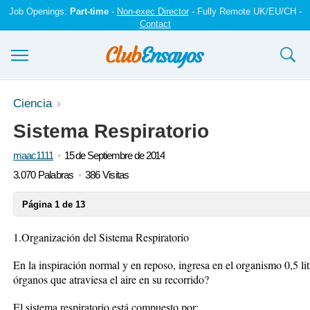
Job Openings:
Part-time
-
Non-exec Director
- Fully Remote UK/EU/CH -
Contact
Ensayos y trabajos
Ciencia
Sistema Respiratorio
Registrarse
maac1111
15 de Septiembre de 2014
Iniciar sesión
3.070 Palabras
386 Visitas
Contáctenos
Página 1 de 13
1.Organización del Sistema Respiratorio
En la inspiración normal y en reposo, ingresa en el organismo 0,5 litr
órganos que atraviesa el aire en su recorrido?
El sistema respiratorio está compuesto por: