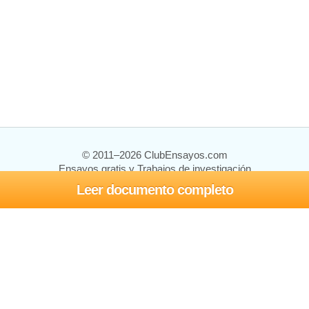
© 2011–2026 ClubEnsayos.com
Ensayos gratis y Trabajos de investigación
Leer documento completo
Ensayos y trabajos
Registrarse
Iniciar sesión
Ayuda
Contáctenos