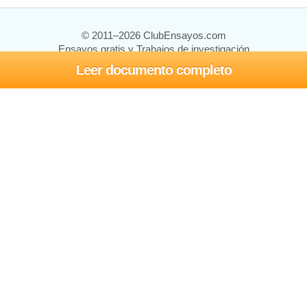
© 2011–2026 ClubEnsayos.com
Ensayos gratis y Trabajos de investigación
Leer documento completo
Ensayos y trabajos
Registrarse
Iniciar sesión
Ayuda
Contáctenos
Mapa del sitio
Política de privacidad
Términos de servicio