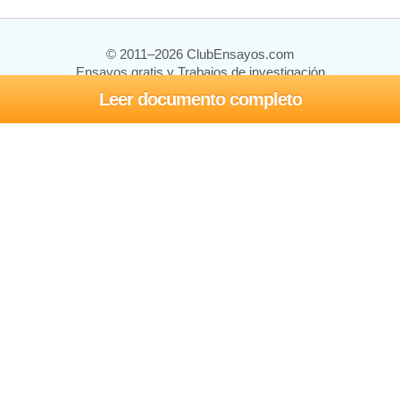
© 2011–2026 ClubEnsayos.com
Ensayos gratis y Trabajos de investigación
Leer documento completo
Ensayos y trabajos
Registrarse
Iniciar sesión
Ayuda
Contáctenos
Mapa del sitio
Política de privacidad
Términos de servicio