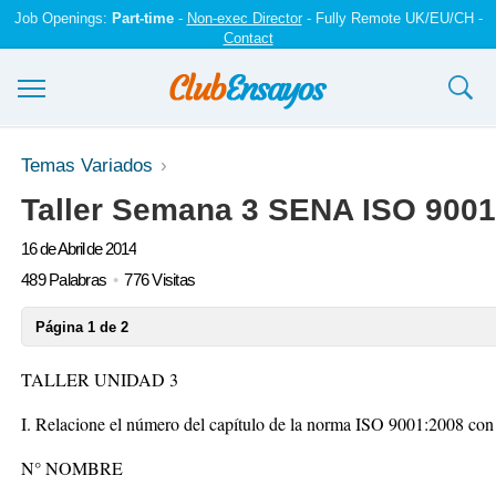
Job Openings:
Part-time
-
Non-exec Director
- Fully Remote UK/EU/CH -
Contact
Ensayos y trabajos
Temas Variados
Taller Semana 3 SENA ISO 9001
Registrarse
16 de Abril de 2014
Iniciar sesión
489 Palabras
776 Visitas
Contáctenos
Página 1 de 2
TALLER UNIDAD 3
I. Relacione el número del capítulo de la norma ISO 9001:2008 con
N° NOMBRE