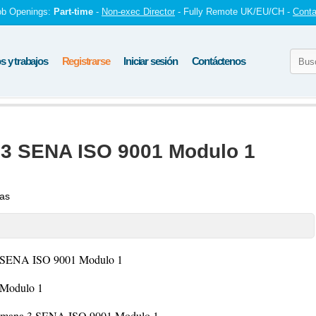
ob Openings:
Part-time
-
Non-exec Director
- Fully Remote UK/EU/CH -
Conta
 y trabajos
Registrarse
Iniciar sesión
Contáctenos
 3 SENA ISO 9001 Modulo 1
tas
 3 SENA ISO 9001 Modulo 1
 Modulo 1
d Semana 3 SENA ISO 9001 Modulo 1