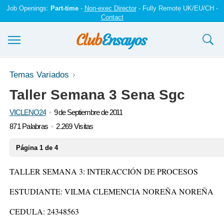
Job Openings:
Part-time
-
Non-exec Director
- Fully Remote UK/EU/CH -
Contact
Ensayos y trabajos
Temas Variados
Taller Semana 3 Sena Sgc
Registrarse
VICLENO24
9 de Septiembre de 2011
Iniciar sesión
871 Palabras
2.269 Visitas
Contáctenos
Página 1 de 4
TALLER SEMANA 3: INTERACCIÓN DE PROCESOS
ESTUDIANTE: VILMA CLEMENCIA NOREÑA NOREÑA
CEDULA: 24348563