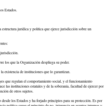
los Estados.
structura jurídica y política que ejerce jurisdicción sobre un
entes:
 jurisdicción.
bre los que la Organización despliega su poder.
la existencia de instituciones que lo garantizan.
eyes que regulan el comportamiento social, y el funcionamiento
e las instituciones estatales y de la soberanía, facultad de ejercer por
nción de otros sujetos.
 desde los Estados y ha forjado principios para su protección. Es por
cia política surge el principio de no- injerencia en asuntos internos y