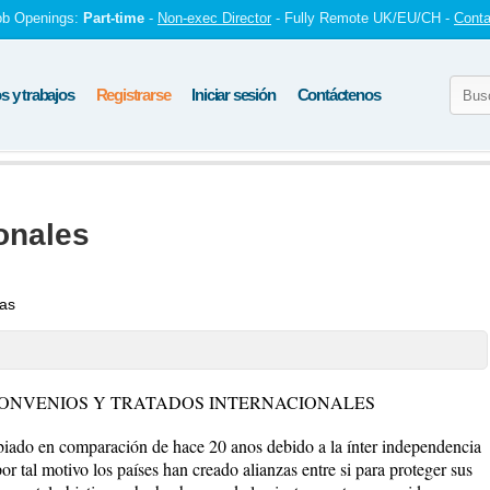
ob Openings:
Part-time
-
Non-exec Director
- Fully Remote UK/EU/CH -
Conta
 y trabajos
Registrarse
Iniciar sesión
Contáctenos
onales
tas
ONVENIOS Y TRATADOS INTERNACIONALES
biado en comparación de hace 20 anos debido a la ínter independencia
or tal motivo los países han creado alianzas entre si para proteger sus