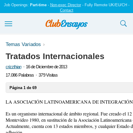
Job Openings:
Part-time
-
Non-exec Director
- Fully Remote UK/EU/CH -
Contact
Ensayos y trabajos
Temas Variados
Tratados Internacionales
Registrarse
crizzthian
16 de Diciembre de 2013
Iniciar sesión
17.086 Palabras
379 Visitas
Contáctenos
Página 1 de 69
LA ASOCIACIÓN LATINOAMERICANA DE INTEGRACIÓN 
Es un organismo internacional de ámbito regional. Fue creado el 12
Montevideo 1980, en sustitución de la Asociación Latinoamerica
Actualmente, cuenta con 13 estados miembros, y cualquier Estado de
adhesión.