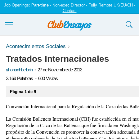
Job Openings:
Part-time
-
Non-exec Director
- Fully Remote UK/EU/CH -
Contact
Ensayos y trabajos
Acontecimientos Sociales
Tratados Internacionales
Registrarse
yhonanhbellorin
27 de Noviembre de 2013
Iniciar sesión
2.169 Palabras
600 Visitas
Contáctenos
Página 1 de 9
Convención Internacional para la Regulación de la Caza de las Ball
La Comisión Ballenera Internacional (CBI) fue establecida en el ma
Regulación de la Caza de las Ballenas que fue firmada en Washingt
propósito de la Convención es promover la conservación adecuada de 
el desarrollo ordenado de la industria ballenera. Con los años y dad