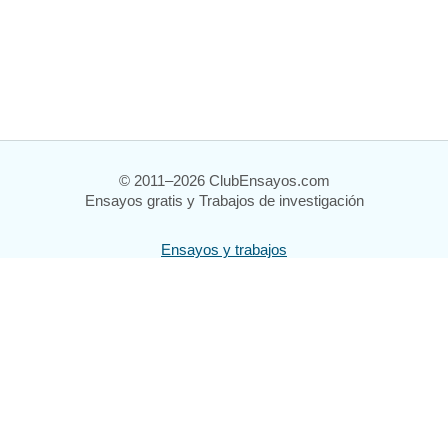
© 2011–2026 ClubEnsayos.com
Ensayos gratis y Trabajos de investigación
Ensayos y trabajos
Registrarse
Iniciar sesión
Ayuda
Contáctenos
Mapa del sitio