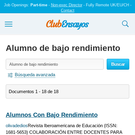
Job Openings:
Part-time
-
Non-exec Director
- Fully Remote UK/EU/CH -
Contact
Ensayos y trabajos
Alumno de bajo rendimiento
Registrarse
Buscar
Iniciar sesión
Búsqueda avanzada
Contáctenos
Documentos 1 - 18 de 18
Alumnos Con Bajo Rendimiento
olivadedios
Revista Iberoamericana de Educación (ISSN:
1681-5653) COLABORACIÓN ENTRE DOCENTES PARA