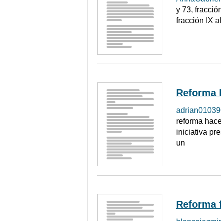
y 73, fracció
fracción IX a
Reforma 
adrian01039
reforma hace
iniciativa p
un
Reforma f