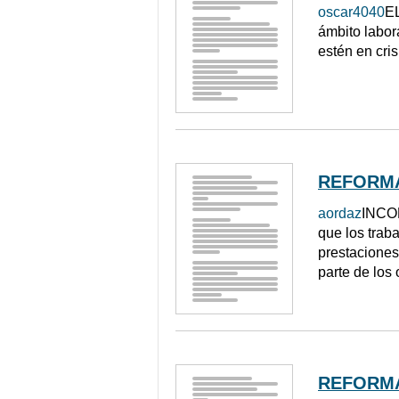
oscar4040
EL
ámbito labor
estén en cri
REFORMA
aordaz
INCO
que los trab
prestaciones
parte de los 
REFORMA