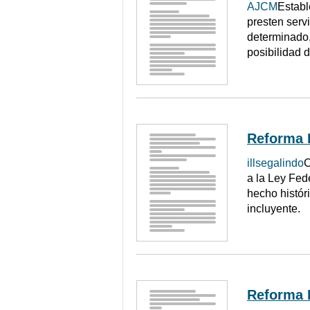
AJCM
Establ
presten servi
determinado,
posibilidad d
Reforma 
illsegalindo
C
a la Ley Fed
hecho histór
incluyente.
Reforma 