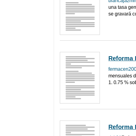
blancajazmi
una tasa gen
se gravará c
Reforma 
fermacen20
mensuales de
1. 0.75 % so
Reforma 