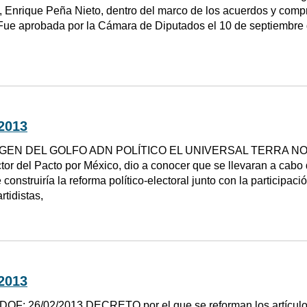
, Enrique Peña Nieto, dentro del marco de los acuerdos y comp
Fue aprobada por la Cámara de Diputados el 10 de septiembre 
2013
GEN DEL GOLFO ADN POLÍTICO EL UNIVERSAL TERRA NOT
or del Pacto por México, dio a conocer que se llevaran a cabo d
 construiría la reforma político-electoral junto con la participa
rtidistas,
2013
DOF: 26/02/2013 DECRETO por el que se reforman los artículos 3o