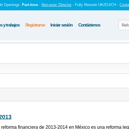
ob Openings:
Part-time
-
Non-exec Director
- Fully Remote UK/EU/CH -
Conta
 y trabajos
Registrarse
Iniciar sesión
Contáctenos
2013
 reforma financiera de 2013-2014 en México es una reforma leg