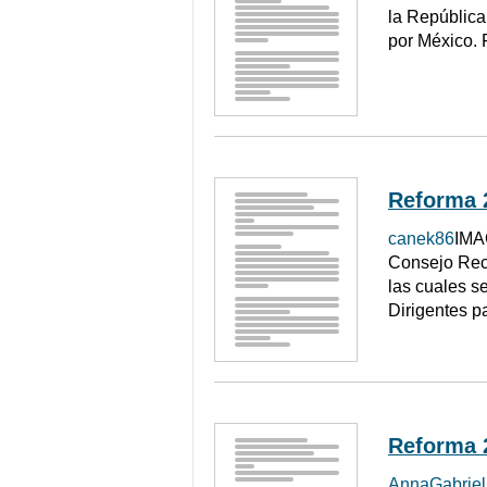
la República
por México. 
Reforma 
canek86
IMA
Consejo Rect
las cuales se
Dirigentes pa
Reforma 
AnnaGabriel