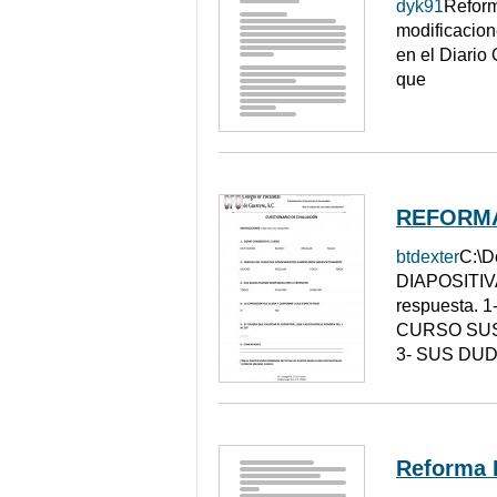
dyk91
Reform
modificacion
en el Diario
que
REFORMA
btdexter
C:\D
DIAPOSITIV
respuesta
CURSO SU
3- SUS DU
Reforma 