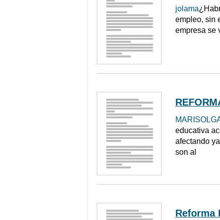
jolama
¿Habr
empleo, sin 
empresa se v
REFORMA
MARISOLG
educativa ac
afectando ya
son al
Reforma 