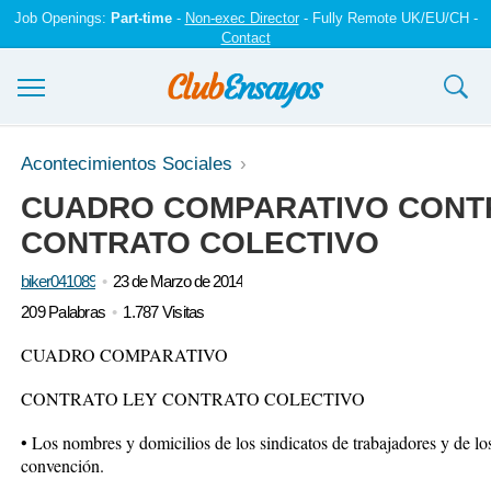
Job Openings:
Part-time
-
Non-exec Director
- Fully Remote UK/EU/CH -
Contact
Ensayos y trabajos
Acontecimientos Sociales
CUADRO COMPARATIVO CONT
Registrarse
CONTRATO COLECTIVO
Iniciar sesión
biker041089
23 de Marzo de 2014
Contáctenos
209 Palabras
1.787 Visitas
CUADRO COMPARATIVO
CONTRATO LEY CONTRATO COLECTIVO
• Los nombres y domicilios de los sindicatos de trabajadores y de lo
convención.