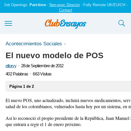
Job Openings:
Part-time
-
Non-exec Director
- Fully Remote UK/EU/CH -
Contact
Ensayos y trabajos
Acontecimientos Sociales
El nuevo modelo de POS
Registrarse
eltorvy
28 de Septiembre de 2012
Iniciar sesión
402 Palabras
663 Visitas
Contáctenos
Página 1 de 2
El nuevo POS, uno actualizado, incluirá nuevos medicamentos, servi
salud de los colombianos, vulnerados hasta hoy por un sistema, en mú
Así lo reconoció el propio presidente de la República, Juan Manuel
que entrará a regir el 1 de enero próximo.