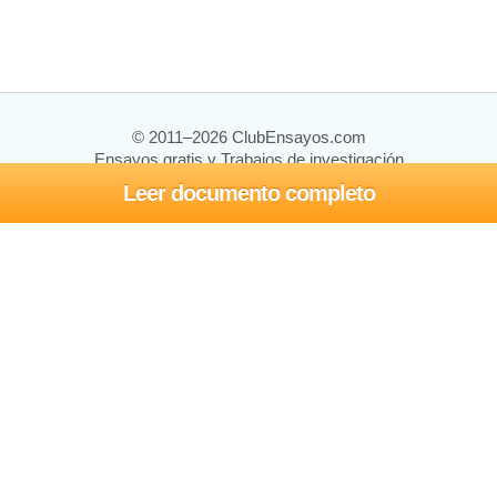
© 2011–2026 ClubEnsayos.com
Ensayos gratis y Trabajos de investigación
Leer documento completo
Ensayos y trabajos
Registrarse
Iniciar sesión
Ayuda
Contáctenos
Mapa del sitio
Política de privacidad