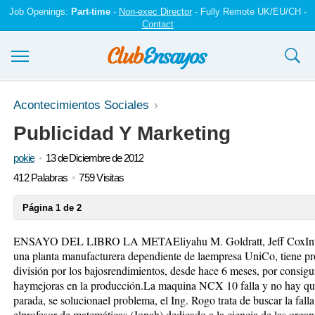
Job Openings:
Part-time
-
Non-exec Director
- Fully Remote UK/EU/CH -
Contact
Ensayos y trabajos
Acontecimientos Sociales
Publicidad Y Marketing
Registrarse
pokie
13 de Diciembre de 2012
Iniciar sesión
412 Palabras
759 Visitas
Contáctenos
Página 1 de 2
ENSAYO DEL LIBRO LA METAEliyahu M. Goldratt, Jeff CoxIntrod
una planta manufacturera dependiente de laempresa UniCo, tiene pr
división por los bajosrendimientos, desde hace 6 meses, por consigui
haymejoras en la producción.La maquina NCX 10 falla y no hay quie
parada, se solucionael problema, el Ing. Rogo trata de buscar la fall
elprofesor de matemáticas (Jonah) dedicado a la ciencia de las organ