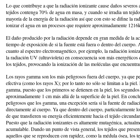
Lo que contribuye a que la radiación ionizante cause daños severos 
tejidos contenga 70% de agua en masa, y cuando se irradia un tejido
mayoría de la energía de la radiación así que con esto se difine la 
ionizar el agua en un procesos que requiere aproximadamente 1216
El daño producido por la radiación depende en gran medida de la act
tiempo de exposición de si la fuente está fuera o dentro del cuerpo.
cuanto al espectro electromagnético, por ejemplo, la radiación ioni
la radiación UV (ultravioleta) en consecuencia son más energéticos
los tejidos, provocando la ionización de las moléculas que encuentr
Los rayos gamma son los más peligrosos fuera del cuerpo, ya que p
efectiva (como los rayos X); por lo tanto no sólo se limitan a la piel.
gamma, puesto que los primeros se detienen en la piel, los segundos
aproximadamente 1 cm más allá de la superficie de la piel. En concl
peligrosos que los gamma, una excepción sería si la fuente de radiac
directamente al cuerpo. Ya que dentro del cuerpo, particularmente lo
de que transfieren su energía eficientemente hacia el tejido circunda
Puesto que la radiación ionizantes es altamente mutagénica, actualme
acumulable. Dando un punto de vista general, los tejidos que prese
aquellos que se reproducen con rapidez, como la médula ósea, los te