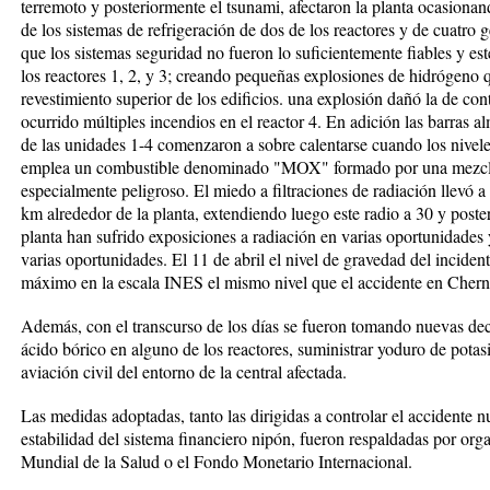
terremoto y posteriormente el tsunami, afectaron la planta ocasiona
de los sistemas de refrigeración de dos de los reactores y de cuatro
que los sistemas seguridad no fueron lo suficientemente fiables y es
los reactores 1, 2, y 3; creando pequeñas explosiones de hidrógeno 
revestimiento superior de los edificios. una explosión dañó la de cont
ocurrido múltiples incendios en el reactor 4. En adición las barras
de las unidades 1-4 comenzaron a sobre calentarse cuando los niveles
emplea un combustible denominado "MOX" formado por una mezcla 
especialmente peligroso. El miedo a filtraciones de radiación llevó a
km alrededor de la planta, extendiendo luego este radio a 30 y poste
planta han sufrido exposiciones a radiación en varias oportunidade
varias oportunidades. El 11 de abril el nivel de gravedad del incidente
máximo en la escala INES el mismo nivel que el accidente en Cherno
Además, con el transcurso de los días se fueron tomando nuevas dec
ácido bórico en alguno de los reactores, suministrar yoduro de potasi
aviación civil del entorno de la central afectada.
Las medidas adoptadas, tanto las dirigidas a controlar el accidente n
estabilidad del sistema financiero nipón, fueron respaldadas por or
Mundial de la Salud o el Fondo Monetario Internacional.