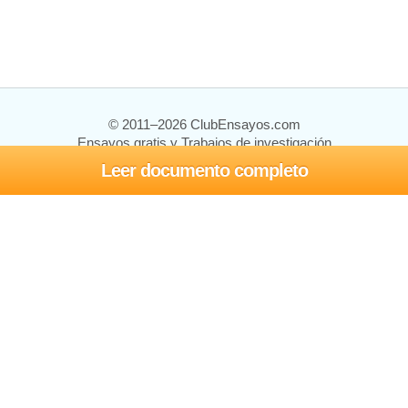
© 2011–2026 ClubEnsayos.com
Ensayos gratis y Trabajos de investigación
Leer documento completo
Ensayos y trabajos
Registrarse
Iniciar sesión
Ayuda
Contáctenos
Mapa del sitio
Política de privacidad