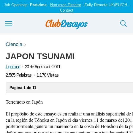
Job Openings:
Part-time
-
Non-exec Director
- Fully Remote UK/EU/CH -
Contact
Ensayos y trabajos
Ciencia
JAPON TSUNAMI
Registrarse
Lightning
20 de Agosto de 2011
Iniciar sesión
2.585 Palabras
1.170 Visitas
Contáctenos
Página 1 de 11
Terremoto en Japón
El propósito de este ensayo es en realizar una análisis superficial de
en la región de Tôhoku en Japón el día viernes 11 de marzo del 201
posteriormente generó un maremoto en la costa de Honshou de la pr
daños generados por el mismo, se encuentran aproximadamente 9,52