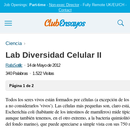
Job Openings:
Part-time
-
Non-exec Director
- Fully Remote UK/EU/CH -
Contact
Ensayos y trabajos
Ciencia
Lab Diversidad Celular II
Registrarse
RafaSotillo
14 de Mayo de 2012
Iniciar sesión
340 Palabras
1.522 Visitas
Contáctenos
Página 1 de 2
Todos los seres vivos están formados por células (a excepción de los 
a no considerarlos 'vivos'). Las células más pequeñas son, claro está
Escherichia coli (habitante de los intestinos de mamíferos) mide típ
aunque también tenemos, en el otro extremo, a la bacteria quimiolit
del fondo marino), que puede apreciarse a simple vista con sus 750