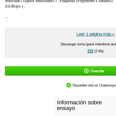
Muscular (Tejidos Musculares ) . Plaquetas (Fragmento Célulares) 
(Gl.Rojos ) .
...
Leer 1 página más »
Descargar como (para miembros actu
txt
(2 Kb)
Guardar
Disponible sólo en Clubensay
Información sobre
ensayo