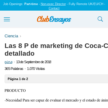
Job Openings:
Part-time
-
Non-exec Director
- Fully Remote UK/EU/CH -
Contact
Ensayos y trabajos
Ciencia
Las 8 P de marketing de Coca-C
Registrarse
detallado
Iniciar sesión
g.i.n.a
13 de Septiembre de 2018
Contáctenos
365 Palabras
1.070 Visitas
Página 1 de 2
PRODUCTO
-Necesidad Para ser capaz de evaluar el mercado y el estado de ánim