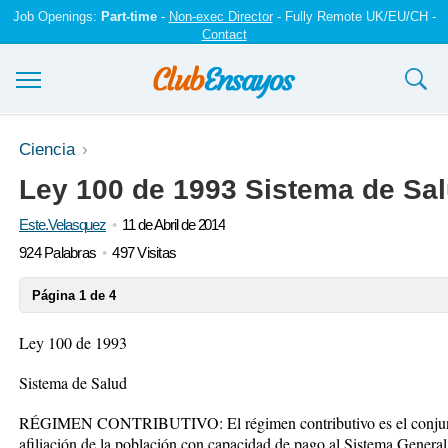
Job Openings:
Part-time
-
Non-exec Director
- Fully Remote UK/EU/CH -
Contact
Ensayos y trabajos
Ciencia
Ley 100 de 1993 Sistema de Sa
Registrarse
Este.Velasquez
11 de Abril de 2014
Iniciar sesión
924 Palabras
497 Visitas
Contáctenos
Página 1 de 4
Ley 100 de 1993
Sistema de Salud
RÉGIMEN CONTRIBUTIVO: El régimen contributivo es el conjunto
afiliación de la población con capacidad de pago al Sistema Genera