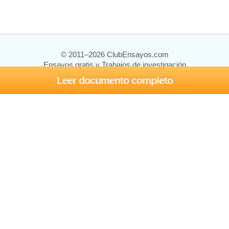
© 2011–2026 ClubEnsayos.com
Ensayos gratis y Trabajos de investigación
Leer documento completo
Ensayos y trabajos
Registrarse
Iniciar sesión
Ayuda
Contáctenos
Mapa del sitio
Política de privacidad
Términos de servicio