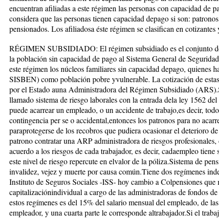
encuentran afiliadas a este régimen las personas con capacidad de pa
considera que las personas tienen capacidad depago si son: patronos
pensionados. Los afiliadosa éste régimen se clasifican en cotizantes 
RÉGIMEN SUBSIDIADO: El régimen subsidiado es el conjunto de no
la población sin capacidad de pago al Sistema General de Seguridad 
este régimen los núcleos familiares sin capacidad depago, quienes ha
SISBEN) como población pobre yvulnerable. La cotización de estas 
por el Estado auna Administradora del Régimen Subsidiado (ARS).Si
llamado sistema de riesgo laborales con la entrada dela ley 1562 d
puede acarrear un empleado, o un accidente de trabajo,es decir, todo
contingencia per se o accidental,entonces los patronos para no acar
paraprotegerse de los recobros que pudiera ocasionar el deterioro d
patrono contratar una ARP administradora de riesgos profesionales, e
acuerdo a los riesgos de cada trabajador, es decir, cadaempleo tiene
este nivel de riesgo repercute en elvalor de la póliza.Sistema de pen
invalidez, vejez y muerte por causa común.Tiene dos regímenes inde
Instituto de Seguros Sociales -ISS- hoy cambio a Colpensiones que
capitalizaciónindividual a cargo de las administradoras de fondos de
estos regímenes es del 15% del salario mensual del empleado, de las 
empleador, y una cuarta parte le corresponde altrabajador.Si el traba