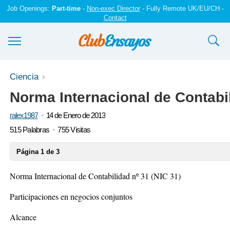
Job Openings:
Part-time
-
Non-exec Director
- Fully Remote UK/EU/CH -
Contact
Ensayos y trabajos
Ciencia
Norma Internacional de Contabil
Registrarse
ralex1987
14 de Enero de 2013
Iniciar sesión
515 Palabras
755 Visitas
Contáctenos
Página 1 de 3
Norma Internacional de Contabilidad nº 31 (NIC 31)
Participaciones en negocios conjuntos
Alcance