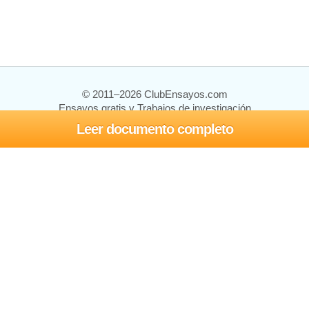
© 2011–2026 ClubEnsayos.com
Ensayos gratis y Trabajos de investigación
Leer documento completo
Ensayos y trabajos
Registrarse
Iniciar sesión
Ayuda
Contáctenos
Mapa del sitio
Política de privacidad