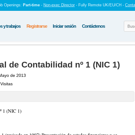
ob Openings:
Part-time
-
Non-exec Director
- Fully Remote UK/EU/CH -
Conta
 y trabajos
Registrarse
Iniciar sesión
Contáctenos
l de Contabilidad nº 1 (NIC 1)
Mayo de 2013
Visitas
º 1 (NIC 1)
 1 (revisada en 1997) Presentación de estados financieros y se