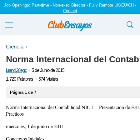
Job Openings:
Part-time
-
Non-exec Director
- Fully Remote UK/EU/CH -
Contact
Ensayos y trabajos
Ciencia
Norma Internacional del Contab
Registrarse
juandi28ego
5 de Junio de 2015
Iniciar sesión
1.720 Palabras
574 Visitas
Contáctenos
Página 1 de 7
Norma Internacional del Contabilidad NIC 1 – Presentación de Est
Practicos
miércoles, 1 de junio de 2011
Conceptos Iniciales