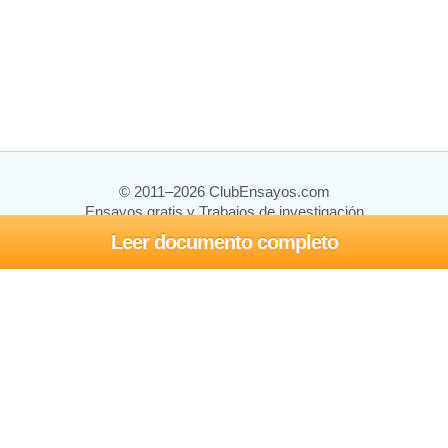
© 2011–2026 ClubEnsayos.com
Ensayos gratis y Trabajos de investigación
Leer documento completo
Ensayos y trabajos
Registrarse
Iniciar sesión
Ayuda
Contáctenos