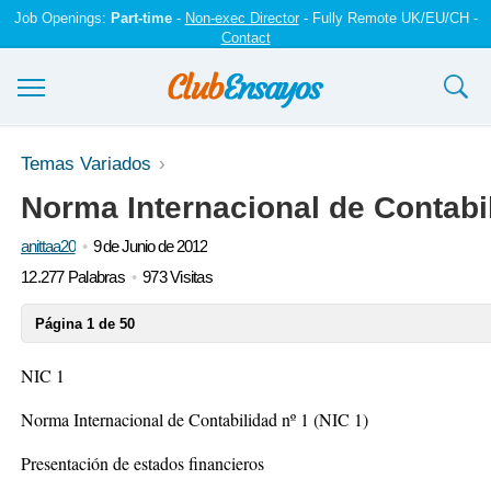
Job Openings:
Part-time
-
Non-exec Director
- Fully Remote UK/EU/CH -
Contact
Ensayos y trabajos
Temas Variados
Norma Internacional de Contabil
Registrarse
anittaa20
9 de Junio de 2012
Iniciar sesión
12.277 Palabras
973 Visitas
Contáctenos
Página 1 de 50
NIC 1
Norma Internacional de Contabilidad nº 1 (NIC 1)
Presentación de estados financieros