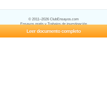
© 2011–2026 ClubEnsayos.com
Ensayos gratis y Trabajos de investigación
Leer documento completo
Ensayos y trabajos
Registrarse
Iniciar sesión
Ayuda
Contáctenos
Mapa del sitio
Política de privacidad
Términos de servicio