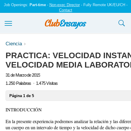
Job Openings:
Part-time
-
Non-exec Director
- Fully Remote UK/EU/CH -
Contact
Ensayos y trabajos
Ciencia
PRACTICA: VELOCIDAD INSTA
Registrarse
VELOCIDAD MEDIA LABORATORI
Iniciar sesión
31 de Marzo de 2015
Contáctenos
1.250 Palabras
1.475 Visitas
Página 1 de 5
INTRODUCCIÓN
En la presente experiencia podremos analizar la relación y las difere
un cuerpo en un intervalo de tiempo y la velocidad de dicho cuerpo 