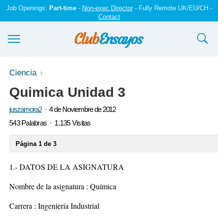
Job Openings:
Part-time
-
Non-exec Director
- Fully Remote UK/EU/CH -
Contact
Ensayos y trabajos
Ciencia
Quimica Unidad 3
Registrarse
juszamora2
4 de Noviembre de 2012
Iniciar sesión
543 Palabras
1.135 Visitas
Contáctenos
Página 1 de 3
1.- DATOS DE LA ASIGNATURA
Nombre de la asignatura : Química
Carrera : Ingeniería Industrial