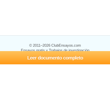
© 2011–2026 ClubEnsayos.com
Ensayos gratis y Trabajos de investigación
Leer documento completo
Ensayos y trabajos
Registrarse
Iniciar sesión
Ayuda
Contáctenos
Mapa del sitio