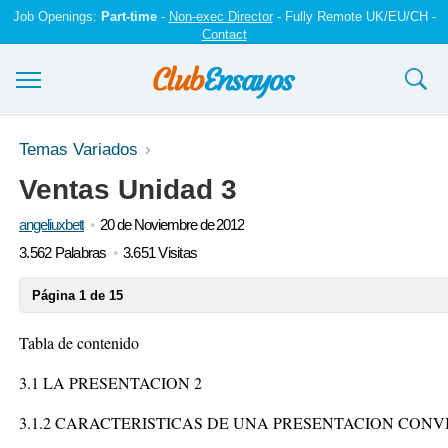
Job Openings:
Part-time
-
Non-exec Director
- Fully Remote UK/EU/CH -
Contact
Ensayos y trabajos
Temas Variados
Ventas Unidad 3
Registrarse
angeliuxbett
20 de Noviembre de 2012
Iniciar sesión
3.562 Palabras
3.651 Visitas
Contáctenos
Página 1 de 15
Tabla de contenido
3.1 LA PRESENTACION 2
3.1.2 CARACTERISTICAS DE UNA PRESENTACION CONV