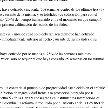
e haya cotizado cincuenta (50) semanas dentro de los últimos tres (3)
 causante de la misma, y su fidelidad (de cotización para con el
ento (20%) del tiempo transcurrido entre el momento en que cumplió
a primera calificación del estado de invalidez.
 (20) años de edad sólo deberán acreditar que han cotizado
o inmediatamente anterior al hecho causante de su invalidez o su
ya cotizado por lo menos el 75% de las semanas mínimas
 vejez, solo se requerirá que haya cotizado 25 semanas en los últimos
esulta contraria al principio de progresividad establecido en el artículo
ohibición de regresividad frente a la protección otorgada por la
rtículo 53 de la Carta y consagrada en instrumentos internacionales
 Colombia, la reforma introducida por el artículo 1º de la Ley 860 de
993, en cuanto aumentó las semanas de cotización de los afiliados al