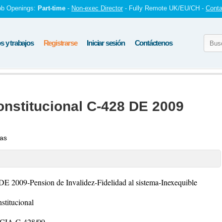
ob Openings:
Part-time
-
Non-exec Director
- Fully Remote UK/EU/CH -
Conta
 y trabajos
Registrarse
Iniciar sesión
Contáctenos
onstitucional C-428 DE 2009
tas
DE 2009-Pension de Invalidez-Fidelidad al sistema-Inexequible
stitucional
CIA C-428/09