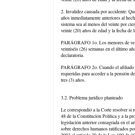
2. Invalidez causada por accidente: Qu
años inmediatamente anteriores al hecho
sistema sea al menos del veinte por ci
veinte (20) años de edad y la fecha de l
PARÁGRAFO 1o. Los menores de veinte
veintiséis (26) semanas en el último añ
declaratoria.
PARÁGRAFO 2o. Cuando el afiliado ha
requeridas para acceder a la pensión de
tres (3) años.
3.2. Problema jurídico planteado
Le correspondió a la Corte resolver si r
48 de la Constitución Política y a la pr
legislación anterior consagrada en el a
sobre derechos humanos ratificados por
2003 al artículo 39 de la Ley 100 de 1