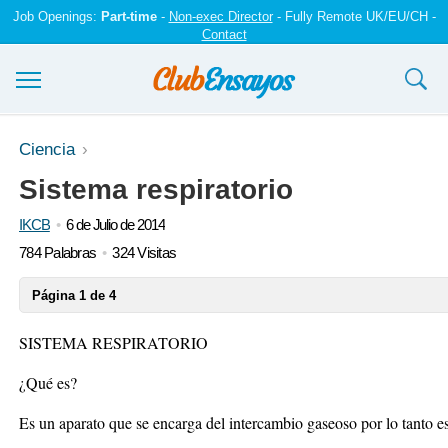
Job Openings:
Part-time
-
Non-exec Director
- Fully Remote UK/EU/CH -
Contact
Ensayos y trabajos
Ciencia
Sistema respiratorio
Registrarse
IKCB
6 de Julio de 2014
Iniciar sesión
784 Palabras
324 Visitas
Contáctenos
Página 1 de 4
SISTEMA RESPIRATORIO
¿Qué es?
Es un aparato que se encarga del intercambio gaseoso por lo tanto e