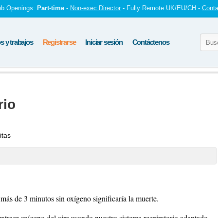
ob Openings:
Part-time
-
Non-exec Director
- Fully Remote UK/EU/CH -
Conta
 y trabajos
Registrarse
Iniciar sesión
Contáctenos
rio
itas
 más de 3 minutos sin oxígeno significaría la muerte.
raer oxígeno del aire usando nuestro sistema respiratorio adaptado