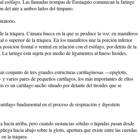
o al esófago. Las llamadas trompas de Eustaquio comunican la faringe
ón del aire a ambos lados del tímpano.
iratorio.
 de la tráquea. Cámara hueca en la que se produce la voz; en mamíferos
tal o superior de la tráquea. En los mamíferos une la porción inferior
 posición frontal o ventral en relación con el esófago, por detrás de la
a. La laringe está sujeta por medio de ligamentos al hueso hioides,
 un conjunto de tres grandes estructuras cartilaginosas —epiglotis,
s— y varios pares de pequeños cartílagos, los más importantes de ellos
is es un cartílago ancho situado por delante del tiroides que se
 cartílago fundamental en el proceso de respiración y digestión
ada hacia arriba, pero cuando sustancias sólidas o líquidas pasan desde
 pliega hacia abajo sobre la glotis, apertura que existe entre las cuerdas
 en la tráquea.