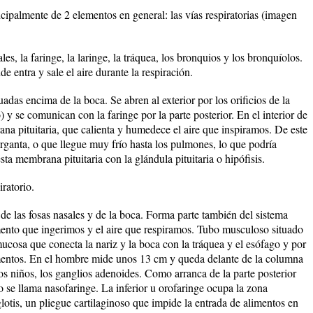
cipalmente de 2 elementos en general: las vías respiratorias (imagen
ales, la faringe, la laringe, la tráquea, los bronquios y los bronquíolos.
 entra y sale el aire durante la respiración.
adas encima de la boca. Se abren al exterior por los orificios de la
o) y se comunican con la faringe por la parte posterior. En el interior de
ana pituitaria, que calienta y humedece el aire que inspiramos. De este
arganta, o que llegue muy frío hasta los pulmones, lo que podría
a membrana pituitaria con la glándula pituitaria o hipófisis.
ratorio.
de las fosas nasales y de la boca. Forma parte también del sistema
imento que ingerimos y el aire que respiramos. Tubo musculoso situado
ucosa que conecta la nariz y la boca con la tráquea y el esófago y por
limentos. En el hombre mide unos 13 cm y queda delante de la columna
los niños, los ganglios adenoides. Como arranca de la parte posterior
o se llama nasofaringe. La inferior u orofaringe ocupa la zona
glotis, un pliegue cartilaginoso que impide la entrada de alimentos en