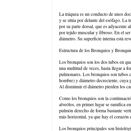
La tráquea es un conducto de unos doce 
y se sitúa por delante del esófago. La 
por su parte dorsal, que es adyacente a
por tejido muscular y fibroso. En el s
diámetro. Su superficie interna está r
Estructura de los Bronquios y Bronqui
Los bronquios son los dos tubos en que
una multitud de veces, hasta llegar a f
pulmonares. Los bronquios son tubos co
hombre) y diámetro decreciente, cuya p
Al disminuir el diámetro pierden los ca
Como los bronquios son la continuación
alveólos, en primer lugar se ramifica e
pulmón derecho de forma bastante verti
más horizontal, ya que hay el corazón e
Los bronquios principales son histológ