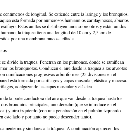
centímetros de longitud. Se extiende entre la laringe y los bronquios,
tráquea está formada por numerosos hemianillos cartilaginosos, abiertos
l esófago. Estos anillos se distribuyen unos sobre otros y están unidos
er humano, la tráquea tiene una longitud de 10 cm y 2,5 cm de
evestida por una membrana mucosa ciliada.
olos
 se divide la tráquea. Penetran en los pulmones, donde se ramifican
ormar los bronquiolos. Conducen el aire desde la tráquea a los alveolos
n ramificaciones progresivas arboriformes (25 divisiones en el
ared está formada por cartílagos y capas muscular, elástica y mucosa.
rtílagos, adelgazando las capas muscular y elástica.
 de la parte conductora del aire que van desde la tráquea hasta los
n dos bronquios principales, uno derecho (que se introduce en el
cal) y otro izquierdo (con una penetración en el pulmón izquierdo
n este lado y por tanto no puede descender tanto).
icamente muy similares a la tráquea. A continuación aparecen los