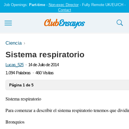
Job Openings:
Part-time
-
Non-exec Director
- Fully Remote UK/EU/CH -
Contact
Ensayos y trabajos
Ciencia
Sistema respiratorio
Registrarse
Lucas_525
14 de Julio de 2014
Iniciar sesión
1.094 Palabras
460 Visitas
Contáctenos
Página 1 de 5
Sistema respiratorio
Para comenzar a describir el sistema respiratorio tenemos que dividir
Bronquios