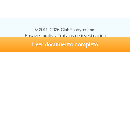
© 2011–2026 ClubEnsayos.com
Ensayos gratis y Trabajos de investigación
Leer documento completo
Ensayos y trabajos
Registrarse
Iniciar sesión
Ayuda
Contáctenos
Mapa del sitio
Política de privacidad
Términos de servicio