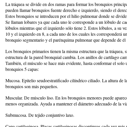
La tráquea se divide en dos ramas para formar los bronquios principa
pueden llamar bronquios fuente derecho e izquierdo, siendo el derec
Estos bronquios se introducen por el hilio pulmonar donde se divide
Se llaman lobares ya que cada uno le corresponde a un lóbulo de c
lóbulos mientras que el izquierdo sólo tiene 2. Estos lóbulos, a su v
10 y el izquierdo en 8, a cada uno de los cuales les corresponderá u
bronquio segmentario y el parénquima pulmonar que depende de él
Los bronquios primarios tienen la misma estructura que la tráquea, s
estructura de la pared bronquial cambia. Los anillos de cartílago cam
También, el músculo se hace más evidente, hasta conformar el solo 
bronquios 5 capas:
Mucosa. Epitelio seudoestratificado cilíndrico ciliado. La altura de
bronquios son más pequeños.
Muscular. De músculo liso. En los bronquios menores puede aparece
menos organizada. Ayuda a mantener el diámetro adecuado de la vía
Submucosa. De tejido conjuntivo laxo.
Capa cartilaginosa. Placas cartilaginosas discontinuas cada vez más