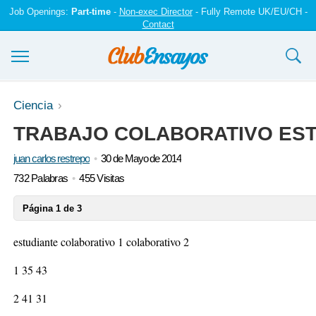
Job Openings:
Part-time
-
Non-exec Director
- Fully Remote UK/EU/CH -
Contact
Ensayos y trabajos
Ciencia
TRABAJO COLABORATIVO EST
Registrarse
juan carlos restrepo
30 de Mayo de 2014
Iniciar sesión
732 Palabras
455 Visitas
Contáctenos
Página 1 de 3
estudiante colaborativo 1 colaborativo 2
1 35 43
2 41 31