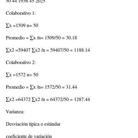
50 44 1936 45 2025
Colaborativo 1:
∑x =1509 n= 50
Promedio = ∑x /n= 1509/50 = 30.18
∑x2 =59407 ∑x2 /n = 59407/50 = 1188.14
Colaborativo 2:
∑x =1572 n= 50
Promedio = ∑x /n= 1572/50 = 31.44
∑x2 =64372 ∑x2 /n = 64372/50 = 1287.44
Varianza:
Desviación típica o estándar
coeficiente de variación