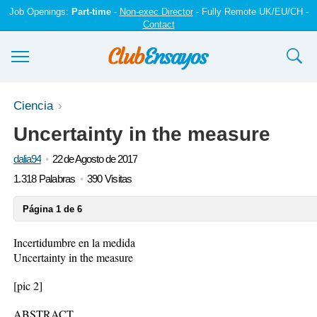
Job Openings:
Part-time
-
Non-exec Director
- Fully Remote UK/EU/CH -
Contact
Ensayos y trabajos
Ciencia
Uncertainty in the measure
Registrarse
dalia94
22 de Agosto de 2017
Iniciar sesión
1.318 Palabras
390 Visitas
Contáctenos
Página 1 de 6
Incertidumbre en la medida
Uncertainty in the measure
[pic 2]
ABSTRACT