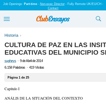
Job Openings:
Part-time
-
Non-exec Director
- Fully Remote UK/EU/CH -
Contact
Ensayos y trabajos
Historia
CULTURA DE PAZ EN LAS INSI
Registrarse
EDUCATIVAS DEL MUNICIPIO 
Iniciar sesión
sugheys
9 de Abril de 2014
Contáctenos
6.158 Palabras
419 Visitas
Página 1 de 25
Capítulo I
ANÁLIS DE LA SITUACIÓN DEL CONTEXTO