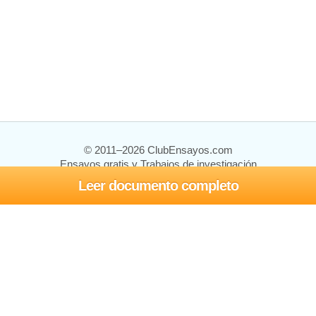
© 2011–2026 ClubEnsayos.com
Ensayos gratis y Trabajos de investigación
Leer documento completo
Ensayos y trabajos
Registrarse
Iniciar sesión
Ayuda
Contáctenos