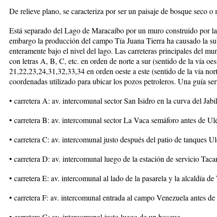
De relieve plano, se caracteriza por ser un paisaje de bosque seco o
Está separado del Lago de Maracaibo por un muro construido por la S
embargo la producción del campo Tía Juana Tierra ha causado la sub
enteramente bajo el nivel del lago. Las carreteras principales del m
con letras A, B, C, etc. en orden de norte a sur (sentido de la vía oe
21,22,23,24,31,32,33,34 en orden oeste a este (sentido de la vía nor
coordenadas utilizado para ubicar los pozos petroleros. Una guía serí
• carretera A: av. intercomunal sector San Isidro en la curva del Jabil
• carretera B: av. intercomunal sector La Vaca semáforo antes de Ul
• carretera C: av. intercomunal justo después del patio de tanques Ul
• carretera D: av. intercomunal luego de la estación de servicio Taca
• carretera E: av. intercomunal al lado de la pasarela y la alcaldía de
• carretera F: av. intercomunal entrada al campo Venezuela antes d
• carretera G: av. intercomunal justo luego de un bosque.