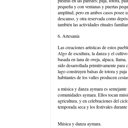
piedras en las paredes; paja, totora, pa
pequeña y con ventanas y puertas peque
amplitud, pero en ambos casos posee un
descanso, y otra reservada como depósito
también las actividades rituales familia
6. Artesanía
Las creaciones artísticas de estos puebl
Algo de escultura, la danza y el cultiv
basada en lana de oveja, alpaca, llama,
sido desarrollada primitivamente para c
lago construyen balsas de totora y paj
habitantes de los valles producen cesta
a música y danza aymara es semejante a
comunidades aymara. Ellos tocan música
agricultura, y en celebraciones del cic
temporada seca y los festivales durante
Música y danza aymara.