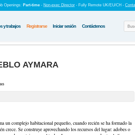
ob Openings:
Part-time
-
Non-exec Director
- Fully Remote UK/EU/CH -
Conta
 y trabajos
Registrarse
Iniciar sesión
Contáctenos
EBLO AYMARA
tas
rma un complejo habitacional pequeño, cuando recién se ha formado la
ién crece. Se construye aprovechando los recursos del lugar: adobes o