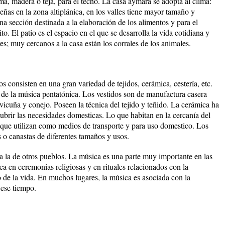
lma, madera o teja, para el techo. La casa aymara se adopta al clima:
ñas en la zona altiplánica, en los valles tiene mayor tamaño y
a sección destinada a la elaboración de los alimentos y para el
. El patio es el espacio en el que se desarrolla la vida cotidiana y
res; muy cercanos a la casa están los corrales de los animales.
os consisten en una gran variedad de tejidos, cerámica, cestería, etc.
o de la música pentatónica. Los vestidos son de manufactura casera
 vicuña y conejo. Poseen la técnica del tejido y teñido. La cerámica ha
ubrir las necesidades domesticas. Lo que habitan en la cercanía del
a que utilizan como medios de transporte y para uso domestico. Los
s o canastas de diferentes tamaños y usos.
 la de otros pueblos. La música es una parte muy importante en las
 en ceremonias religiosas y en rituales relacionados con la
lo de la vida. En muchos lugares, la música es asociada con la
 ese tiempo.