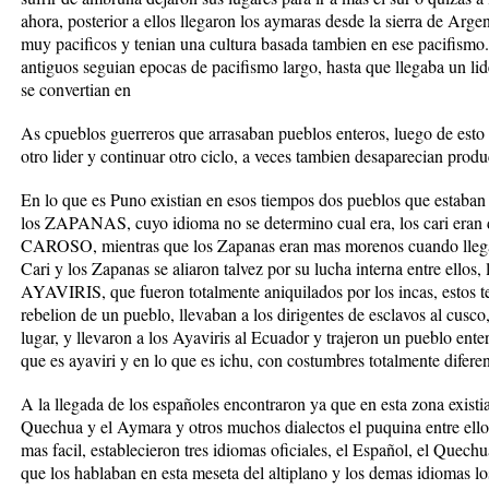
ahora, posterior a ellos llegaron los aymaras desde la sierra de Arge
muy pacificos y tenian una cultura basada tambien en ese pacifismo
antiguos seguian epocas de pacifismo largo, hasta que llegaba un lid
se convertian en
As cpueblos guerreros que arrasaban pueblos enteros, luego de esto v
otro lider y continuar otro ciclo, a veces tambien desaparecian produ
En lo que es Puno existian en esos tiempos dos pueblos que estaban
los ZAPANAS, cuyo idioma no se determino cual era, los cari eran de
CAROSO, mientras que los Zapanas eran mas morenos cuando llegaro
Cari y los Zapanas se aliaron talvez por su lucha interna entre ellos,
AYAVIRIS, que fueron totalmente aniquilados por los incas, estos te
rebelion de un pueblo, llevaban a los dirigentes de esclavos al cusco
lugar, y llevaron a los Ayaviris al Ecuador y trajeron un pueblo enter
que es ayaviri y en lo que es ichu, con costumbres totalmente diferen
A la llegada de los españoles encontraron ya que en esta zona exis
Quechua y el Aymara y otros muchos dialectos el puquina entre ello
mas facil, establecieron tres idiomas oficiales, el Español, el Quec
que los hablaban en esta meseta del altiplano y los demas idiomas lo