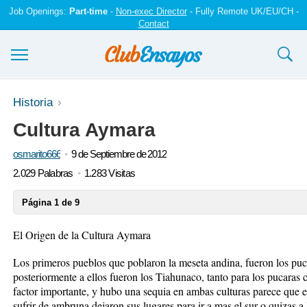
Job Openings:
Part-time
-
Non-exec Director
- Fully Remote UK/EU/CH -
Contact
Ensayos y trabajos
Historia
Cultura Aymara
Registrarse
osmarito666
9 de Septiembre de 2012
Iniciar sesión
2.029 Palabras
1.283 Visitas
Contáctenos
Página 1 de 9
El Origen de la Cultura Aymara
Los primeros pueblos que poblaron la meseta andina, fueron los puca
posteriormente a ellos fueron los Tiahunaco, tanto para los pucaras 
factor importante, y hubo una sequia en ambas culturas parece que est
sufrir de ambruna dejaron sus lugares para ir a mas el sur o quizas a 