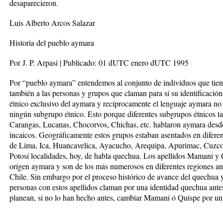
desaparecieron.
Luis Alberto Arcos Salazar
Historia del pueblo aymara
Por J. P. Arpasi | Publicado: 01 dUTC enero dUTC 1995
Por “pueblo aymara” entendemos al conjunto de individuos que tie
también a las personas y grupos que claman para sí su identificaci
étnico exclusivo del aymara y recíprocamente el lenguaje aymara no
ningún subgrupo étnico. Esto porque diferentes subgrupos étnicos t
Carangas, Lucanas, Chocorvos, Chichas, etc. hablaron aymara desde 
incaicos. Geográficamente estos grupos estaban asentados en diferen
de Lima, Ica, Huancavelica, Ayacucho, Arequipa, Apurimac, Cuzc
Potosí localidades, hoy, de habla quechua. Los apellidos Mamani y 
orígen aymara y son de los más numerosos en diferentes regiones and
Chile. Sin embargo por el proceso histórico de avance del quechua 
personas con estos apellidos claman por una identidad quechua antes
planean, si no lo han hecho antes, cambiar Mamani ó Quispe por un