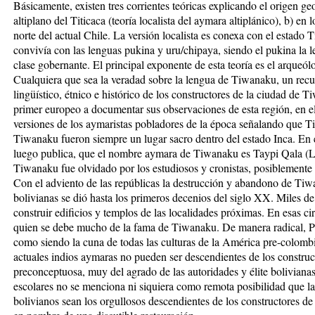
Básicamente, existen tres corrientes teóricas explicando el origen ge
altiplano del Titicaca (teoría localista del aymara altiplánico), b) en 
norte del actual Chile. La versión localista es conexa con el estad
convivía con las lenguas pukina y uru/chipaya, siendo el pukina la 
clase gobernante. El principal exponente de esta teoría es el arque
Cualquiera que sea la veradad sobre la lengua de Tiwanaku, un recue
lingüístico, étnico e histórico de los constructores de la ciudad de
primer europeo a documentar sus observaciones de esta región, en 
versiones de los aymaristas pobladores de la época señalando que T
Tiwanaku fueron siempre un lugar sacro dentro del estado Inca. En
luego publica, que el nombre aymara de Tiwanaku es Taypi Qala (La
Tiwanaku fue olvidado por los estudiosos y cronistas, posiblemente
Con el adviento de las repúblicas la destrucción y abandono de Tiwa
bolivianas se dió hasta los primeros decenios del siglo XX. Miles 
construir edificios y templos de las localidades próximas. En esas c
quien se debe mucho de la fama de Tiwanaku. De manera radical, P
como siendo la cuna de todas las culturas de la América pre-colombi
actuales indios aymaras no pueden ser descendientes de los constru
preconceptuosa, muy del agrado de las autoridades y élite bolivianas
escolares no se menciona ni siquiera como remota posibilidad que 
bolivianos sean los orgullosos descendientes de los constructores d