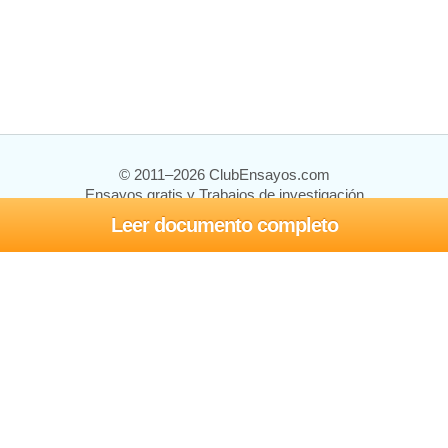
© 2011–2026 ClubEnsayos.com
Ensayos gratis y Trabajos de investigación
Leer documento completo
Ensayos y trabajos
Registrarse
Iniciar sesión
Ayuda
Contáctenos
Mapa del sitio