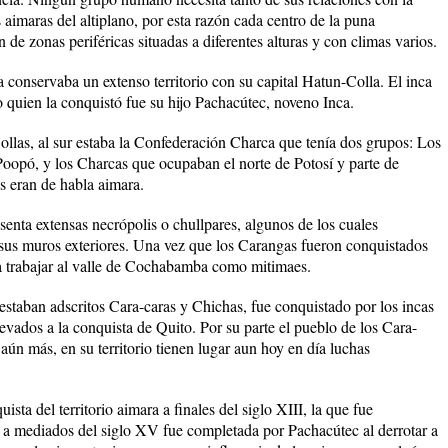
 aimaras del altiplano, por esta razón cada centro de la puna
 de zonas periféricas situadas a diferentes alturas y con climas varios.
 conservaba un extenso territorio con su capital Hatun-Colla. El inca
o quien la conquistó fue su hijo Pachacútec, noveno Inca.
ollas, al sur estaba la Confederación Charca que tenía dos grupos: Los
Poopó, y los Charcas que ocupaban el norte de Potosí y parte de
 eran de habla aimara.
senta extensas necrópolis o chullpares, algunos de los cuales
 sus muros exteriores. Una vez que los Carangas fueron conquistados
 a trabajar al valle de Cochabamba como mitimaes.
staban adscritos Cara-caras y Chichas, fue conquistado por los incas
vados a la conquista de Quito. Por su parte el pueblo de los Cara-
aún más, en su territorio tienen lugar aun hoy en día luchas
sta del territorio aimara a finales del siglo XIII, la que fue
 a mediados del siglo XV fue completada por Pachacútec al derrotar a