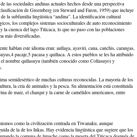
 de las sociedades andinas actuales hechos desde una perspectiva
a clasificación de Greemberg (en Steward and Faron, 1959) que incluye
e la subfamilia lingüística “andina”. La identificación cultural
icos, los complejos sistemas socioculturales de auto reconocimiento
 y la cuenca del lago Titicaca, lo que no paso con las poblaciones
a más diversificadas.
te hablan este idioma eran: aullaga, ayaviri, cana, canchis, carangas,
suyus,4 pacaje,5 pacasa y quillaca. A estos pueblos se les ha atribuido
on el nombre qullasuyu (también conocido como Collasuyo) y
.
clima semidesértico de muchas culturas reconocidas. La mayoría de los
ltura, la cría de animales y la pesca. Su alimentación está constituida
rina de maíz, el charqui y la carne de camélidos americanos, entre
 mismos como la civilización centrada en Tiwanaku, aunque
uida de la de los Inkas. Hay evidencia lingüística que sugiere que los
ocupando la comuna de limache como la meseta del Titicaca después de