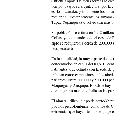
Chuchi Kápak. De todas formas se cree 
tiempo, ya que su arquitectura, por la 
estilo Tiwanaku, y finalmente los aima
requerida]. Posteriormente los aimaras d
Túpac Yupanqui éste volvió con más tro
Su población se estima en 1 a 2 millone
Collasuyo, ocupando todo el oeste de B
siglo se redujieron a cerca de 200.000
recuperarse.6
En la actualidad, la mayor parte de los 
concentrados en el sur del lago. El cen
habitantes, que colinda con la sede d
trabajan como campesinos en los alrede
parlantes. Entre 300.000 y 500.000 per
Moquegua y Arequipa. En Chile hay 48.
que un grupo menor se halla en las prov
El aimara utilizó un tipo de proto-khi
pueblos precolombinos, como los de Car
evidencias que hayan tenido lenguaje e