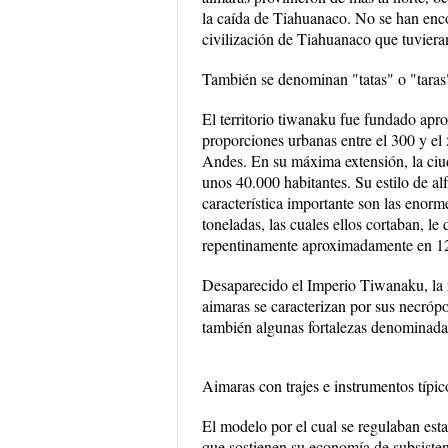
la caída de Tiahuanaco. No se han enco
civilización de Tiahuanaco que tuvieran
También se denominan "tatas" o "taras
El territorio tiwanaku fue fundado apr
proporciones urbanas entre el 300 y el
Andes. En su máxima extensión, la ci
unos 40.000 habitantes. Su estilo de a
característica importante son las enor
toneladas, las cuales ellos cortaban, l
repentinamente aproximadamente en 120
Desaparecido el Imperio Tiwanaku, la 
aimaras se caracterizan por sus necróp
también algunas fortalezas denominada
Aimaras con trajes e instrumentos típic
El modelo por el cual se regulaban estas
que sostienen su economía de subsisten