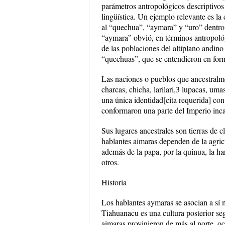
parámetros antropológicos descriptivos
lingüística. Un ejemplo relevante es l
al “quechua”, “aymara” y “uro” dentro d
“aymara” obvió, en términos antropológ
de las poblaciones del altiplano andino
“quechuas”, que se entendieron en form
Las naciones o pueblos que ancestralmen
charcas, chicha, larilari,3 lupacas, uma
una única identidad[cita requerida] c
conformaron una parte del Imperio inca
Sus lugares ancestrales son tierras de 
hablantes aimaras dependen de la agricu
además de la papa, por la quinua, la ha
otros.
Historia
Los hablantes aymaras se asocian a sí
Tiahuanacu es una cultura posterior seg
aimaras provinieron de más al norte, 