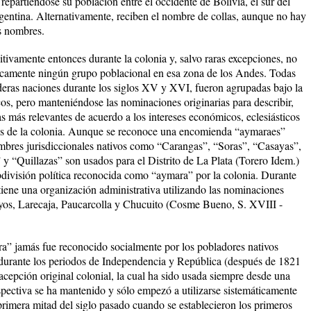
epartiéndose su población entre el occidente de Bolivia, el sur del
rgentina. Alternativamente, reciben el nombre de collas, aunque no hay
s nombres.
tivamente entonces durante la colonia y, salvo raras excepciones, no
líticamente ningún grupo poblacional en esa zona de los Andes. Todas
aderas naciones durante los siglos XV y XVI, fueron agrupadas bajo la
os, pero manteniéndose las nominaciones originarias para describir,
as más relevantes de acuerdo a los intereses económicos, eclesiásticos
antes de la colonia. Aunque se reconoce una encomienda “aymaraes”
ombres jurisdiccionales nativos como “Carangas”, “Soras”, “Casayas”,
y “Quillazas” son usados para el Distrito de La Plata (Torero Idem.)
ubdivisión política reconocida como “aymara” por la colonia. Durante
iene una organización administrativa utilizando las nominaciones
uyos, Larecaja, Paucarcolla y Chucuito (Cosme Bueno, S. XVIII -
a” jamás fue reconocido socialmente por los pobladores nativos
ó durante los periodos de Independencia y República (después de 1821
acepción original colonial, la cual ha sido usada siempre desde una
spectiva se ha mantenido y sólo empezó a utilizarse sistemáticamente
 primera mitad del siglo pasado cuando se establecieron los primeros