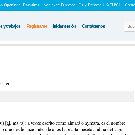
ob Openings:
Part-time
-
Non-exec Director
- Fully Remote UK/EU/CH -
Conta
 y trabajos
Registrarse
Iniciar sesión
Contáctenos
sitas
) [aj.ˈma.ɾa]) a veces escrito como aimará o aymara, es el nombre
o que desde hace miles de años habita la meseta andina del lago