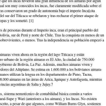
que los incas tuvieron una gran influencia de los aimaras por algún
cual son muy conocidos los incas, fue claramente modificada sobre el
ras conservaron un grado de autonomía bajo el imperio Inca[cita
el sur del Titicaca se rebelaron y tras rechazar el primer ataque de
pas y los sometió. [1]
s de personas durante el Imperio inca, eran el principal pueblo del
olivia, sur de Perú y norte de Chile. Tras la conquista en menos de un
 sobrevivientes, o menos. Tras la independencia su población empezó a
aimaras viven ahora en la región del lago Titicaca y están
tro urbano de la región aimaras es El Alto, la ciudad de 750.000
e gobierno de Bolivia, La Paz. Además, muchos aimaras viven y
dores del Altiplano. Se estima en 1.600.000 a los bolivianos aimara-
uanos utilizan la lengua en los departamentos de Puno, Tacna,
000 aimaras en las áreas de Arica, Iquique y Antofagasta, mientras
incias argentinas de Salta y Jujuy.7
pus, sistema nemotécnico de contabilidad básica común a varios
al-Supe y Wari (anteriores a los aimara), y los Incas. No existen
scrito, a pesar de que algunos, como William Burns Glyn, sostienen