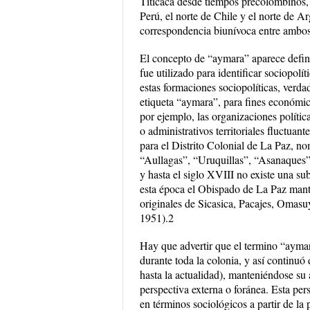
Titicaca desde tiempos precolombinos, r
Perú, el norte de Chile y el norte de A
correspondencia biunívoca entre ambo
El concepto de “aymara” aparece defini
fue utilizado para identificar sociopo
estas formaciones sociopolíticas, verd
etiqueta “aymara”, para fines económic
por ejemplo, las organizaciones polític
o administrativos territoriales fluctu
para el Distrito Colonial de La Paz, n
“Aullagas”, “Uruquillas”, “Asanaques” 
y hasta el siglo XVIII no existe una s
esta época el Obispado de La Paz mant
originales de Sicasica, Pacajes, Omas
1951).2
Hay que advertir que el termino “aymar
durante toda la colonia, y así continu
hasta la actualidad), manteniéndose su 
perspectiva externa o foránea. Esta per
en términos sociológicos a partir de la