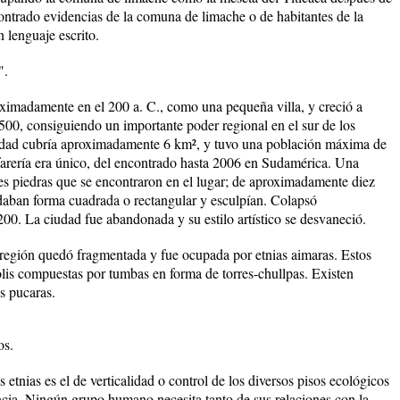
ntrado evidencias de la comuna de limache o de habitantes de la
 lenguaje escrito.
".
oximadamente en el 200 a. C., como una pequeña villa, y creció a
 500, consiguiendo un importante poder regional en el sur de los
udad cubría aproximadamente 6 km², y tuvo una población máxima de
lfarería era único, del encontrado hasta 2006 en Sudamérica. Una
mes piedras que se encontraron en el lugar; de aproximadamente diez
e daban forma cuadrada o rectangular y esculpían. Colapsó
0. La ciudad fue abandonada y su estilo artístico se desvaneció.
región quedó fragmentada y fue ocupada por etnias aimaras. Estos
olis compuestas por tumbas en forma de torres-chullpas. Existen
s pucaras.
os.
 etnias es el de verticalidad o control de los diversos pisos ecológicos
cia. Ningún grupo humano necesita tanto de sus relaciones con la